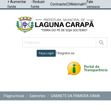
+ Aumentar
- Reduzir
Fale
Contraste
Webmail
fonte
fonte
conosco
|
Registre-se
Faça Login
Toggl
navig
Página Inicial
Gabinetes
GABINETE DA PRIMEIRA-DAMA