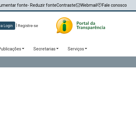
umentar fonte
- Reduzir fonte
Contraste
Webmail
Fale conosco
|
Registre-se
a Login
Publicações
Secretarias
Serviços