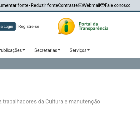
umentar fonte
- Reduzir fonte
Contraste
Webmail
Fale conosco
|
Registre-se
a Login
Publicações
Secretarias
Serviços
ra trabalhadores da Cultura e manutenção