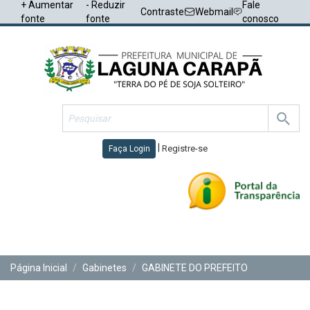
+ Aumentar
- Reduzir
Fale
Contraste
Webmail
fonte
fonte
conosco
|
Registre-se
Faça Login
Toggl
navig
Página Inicial
Gabinetes
GABINETE DO PREFEITO