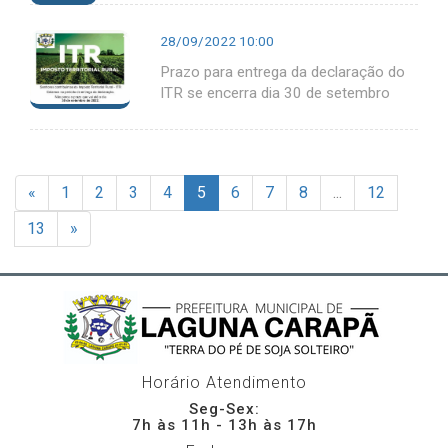
28/09/2022 10:00
Prazo para entrega da declaração do
ITR se encerra dia 30 de setembro
«
1
2
3
4
5
6
7
8
...
12
13
»
Horário Atendimento
Seg-Sex:
7h às 11h - 13h às 17h