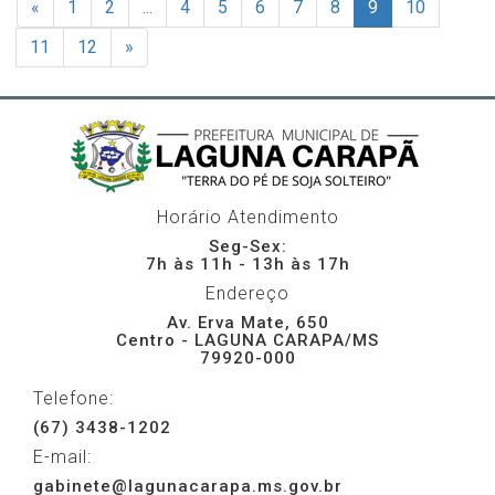
«
1
2
...
4
5
6
7
8
9
10
11
12
»
Horário Atendimento
Seg-Sex:
7h às 11h - 13h às 17h
Endereço
Av. Erva Mate, 650
Centro - LAGUNA CARAPA/MS
79920-000
Telefone:
(67) 3438-1202
E-mail:
gabinete@lagunacarapa.ms.gov.br