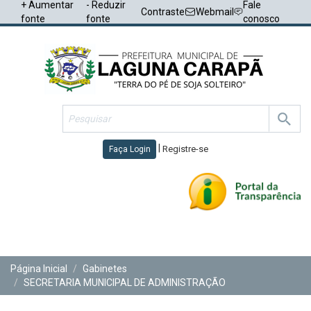
+ Aumentar
- Reduzir
Fale
Contraste
Webmail
fonte
fonte
conosco
|
Registre-se
Faça Login
Toggl
navig
Página Inicial
Gabinetes
SECRETARIA MUNICIPAL DE ADMINISTRAÇÃO