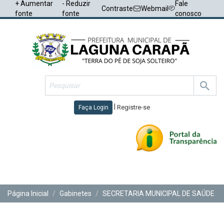
+ Aumentar
- Reduzir
Fale
Contraste
Webmail
fonte
fonte
conosco
|
Registre-se
Faça Login
Toggl
navig
Página Inicial
Gabinetes
SECRETARIA MUNICIPAL DE SAÚDE