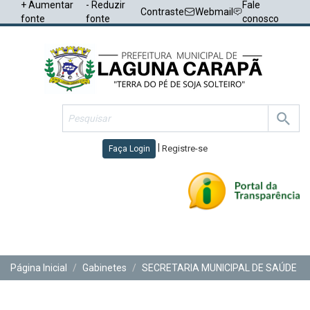
+ Aumentar
- Reduzir
Fale
Contraste
Webmail
fonte
fonte
conosco
|
Registre-se
Faça Login
Toggl
navig
Página Inicial
Gabinetes
SECRETARIA MUNICIPAL DE SAÚDE