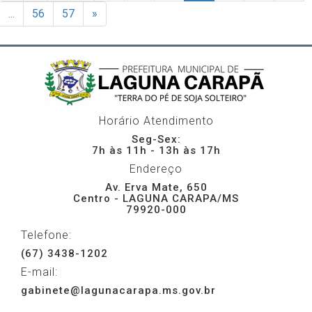
...
56
57
»
Horário Atendimento
Seg-Sex:
7h às 11h - 13h às 17h
Endereço
Av. Erva Mate, 650
Centro - LAGUNA CARAPA/MS
79920-000
Telefone:
(67) 3438-1202
E-mail:
gabinete@lagunacarapa.ms.gov.br