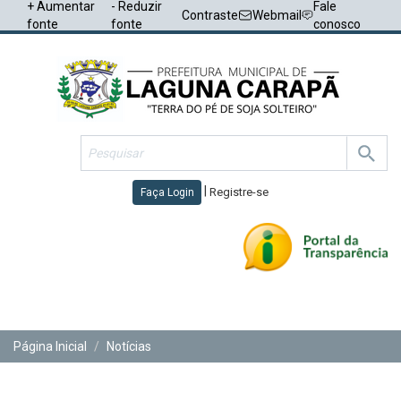
+ Aumentar
- Reduzir
Fale
Contraste
Webmail
fonte
fonte
conosco
|
Registre-se
Faça Login
Toggl
navig
Página Inicial
Notícias