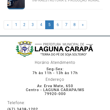
INFRAESTRUTURA E PRODUÇÃO RURAL
«
1
2
3
4
5
6
7
8
»
Horário Atendimento
Seg-Sex:
7h às 11h - 13h às 17h
Endereço
Av. Erva Mate, 650
Centro - LAGUNA CARAPA/MS
79920-000
Telefone:
(67) 3438-1202