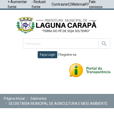
+ Aumentar
- Reduzir
Fale
Contraste
Webmail
fonte
fonte
conosco
|
Registre-se
Faça Login
Toggl
navig
Página Inicial
Gabinetes
SECRETARIA MUNICIPAL DE AGRICULTURA E MEIO AMBIENTE