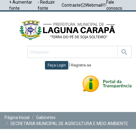
+ Aumentar
- Reduzir
Fale
Contraste
Webmail
fonte
fonte
conosco
|
Registre-se
Faça Login
Toggl
navig
Página Inicial
Gabinetes
SECRETARIA MUNICIPAL DE AGRICULTURA E MEIO AMBIENTE