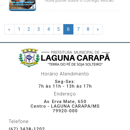
nova ponte sobre o Córrego Rincão
«
1
2
3
4
5
6
7
8
»
Horário Atendimento
Seg-Sex:
7h às 11h - 13h às 17h
Endereço
Av. Erva Mate, 650
Centro - LAGUNA CARAPA/MS
79920-000
Telefone:
(67) 3438-1202