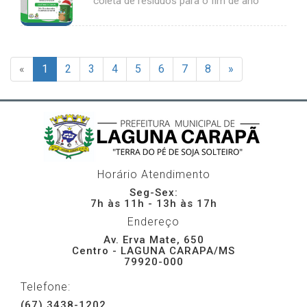
coleta de resíduos para o fim de ano
«
1
2
3
4
5
6
7
8
»
Horário Atendimento
Seg-Sex:
7h às 11h - 13h às 17h
Endereço
Av. Erva Mate, 650
Centro - LAGUNA CARAPA/MS
79920-000
Telefone:
(67) 3438-1202