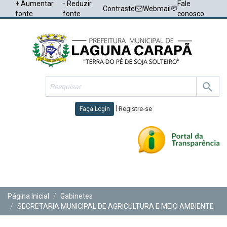
+ Aumentar
- Reduzir
Fale
Contraste
Webmail
fonte
fonte
conosco
|
Registre-se
Faça Login
Toggl
navig
Página Inicial
Gabinetes
SECRETARIA MUNICIPAL DE AGRICULTURA E MEIO AMBIENTE