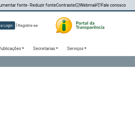
umentar fonte
- Reduzir fonte
Contraste
Webmail
Fale conosco
|
Registre-se
a Login
Publicações
Secretarias
Serviços