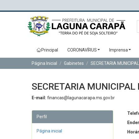
Principal
CORONAVÍRUS
Imprensa
Página Inicial
Gabinetes
SECRETARIA MUNICIPAL
SECRETARIA MUNICIPAL
E-mail:
financas@lagunacarapa.ms.gov.br
Telef
Perfil
Ender
Página inicial
Horár