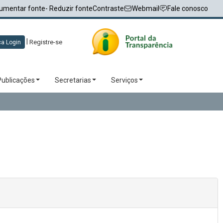
umentar fonte
- Reduzir fonte
Contraste
Webmail
Fale conosco
|
Registre-se
a Login
Publicações
Secretarias
Serviços