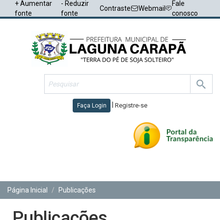
+ Aumentar
- Reduzir
Fale
Contraste
Webmail
fonte
fonte
conosco
|
Registre-se
Faça Login
Toggl
navig
Página Inicial
Publicações
Publicações