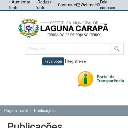
+ Aumentar
- Reduzir
Fale
Contraste
Webmail
fonte
fonte
conosco
|
Registre-se
Faça Login
Toggl
navig
Página Inicial
Publicações
Publicações