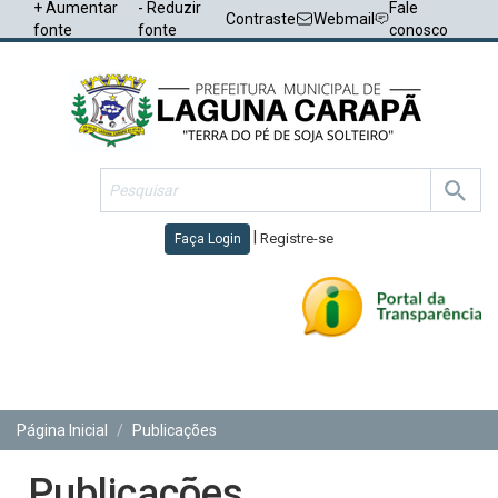
+ Aumentar
- Reduzir
Fale
Contraste
Webmail
fonte
fonte
conosco
|
Registre-se
Faça Login
Toggl
navig
Página Inicial
Publicações
Publicações