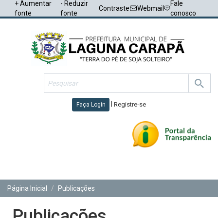
+ Aumentar
- Reduzir
Fale
Contraste
Webmail
fonte
fonte
conosco
|
Registre-se
Faça Login
Toggl
navig
Página Inicial
Publicações
Publicações