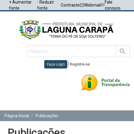
+ Aumentar
- Reduzir
Fale
Contraste
Webmail
fonte
fonte
conosco
|
Registre-se
Faça Login
Toggl
navig
Página Inicial
Publicações
Publicações