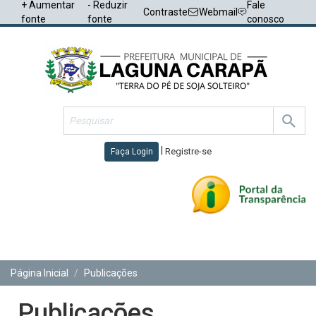
+ Aumentar
- Reduzir
Fale
Contraste
Webmail
fonte
fonte
conosco
|
Registre-se
Faça Login
Toggl
navig
Página Inicial
Publicações
Publicações