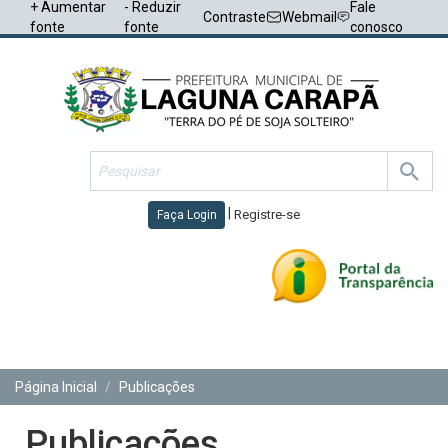
+ Aumentar
- Reduzir
Fale
Contraste
Webmail
fonte
fonte
conosco
|
Registre-se
Faça Login
Toggl
navig
Página Inicial
Publicações
Publicações