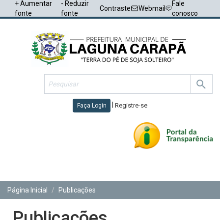
+ Aumentar
- Reduzir
Fale
Contraste
Webmail
fonte
fonte
conosco
|
Registre-se
Faça Login
Toggl
navig
Página Inicial
Publicações
Publicações