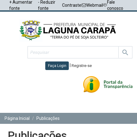
+ Aumentar
- Reduzir
Fale
Contraste
Webmail
fonte
fonte
conosco
|
Registre-se
Faça Login
Toggl
navig
Página Inicial
Publicações
Publicações