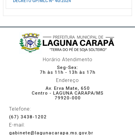
DECRETO GP/MLC Nº 40/2024
Horário Atendimento
Seg-Sex:
7h às 11h - 13h às 17h
Endereço
Av. Erva Mate, 650
Centro - LAGUNA CARAPA/MS
79920-000
Telefone:
(67) 3438-1202
E-mail:
gabinete@lagunacarapa.ms.gov.br