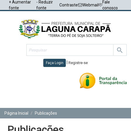
+ Aumentar
- Reduzir
Fale
Contraste
Webmail
fonte
fonte
conosco
|
Registre-se
Faça Login
Toggl
navig
Página Inicial
Publicações
Publicações