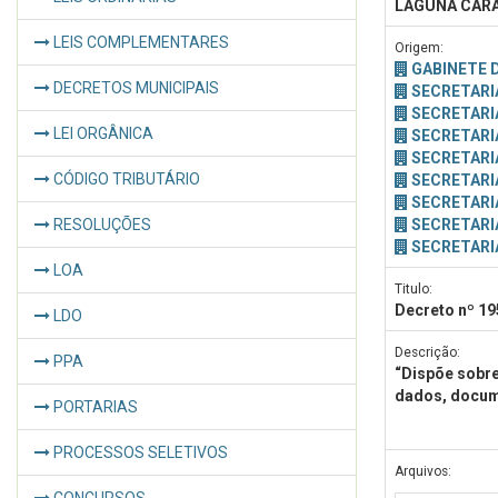
LAGUNA CAR
LEIS COMPLEMENTARES
Origem:
GABINETE 
DECRETOS MUNICIPAIS
SECRETARI
SECRETARI
LEI ORGÂNICA
SECRETARI
SECRETARI
CÓDIGO TRIBUTÁRIO
SECRETARI
SECRETARI
RESOLUÇÕES
SECRETARI
SECRETARI
LOA
Titulo:
Decreto nº 1
LDO
Descrição:
PPA
“Dispõe sobr
dados, docume
PORTARIAS
PROCESSOS SELETIVOS
Arquivos: