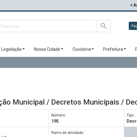
+ A
Faç
Legislação
Nossa Cidade
Ouvidoria
Prefeitura
ção Municipal / Decretos Municipais / De
Número:
Tipo:
195
Decr
Ramo de atividade: