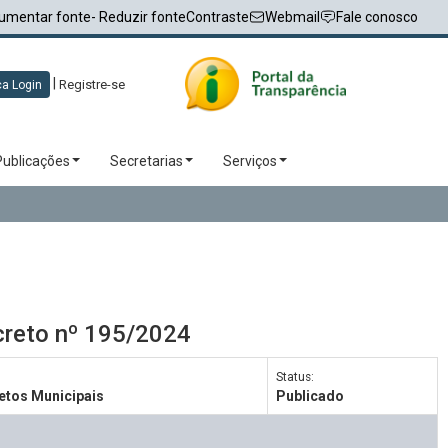
umentar fonte
- Reduzir fonte
Contraste
Webmail
Fale conosco
|
Registre-se
a Login
Publicações
Secretarias
Serviços
creto nº 195/2024
Status:
etos Municipais
Publicado