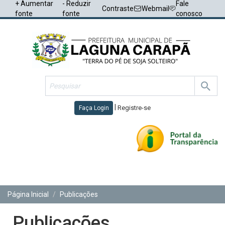
+ Aumentar
- Reduzir
Fale
Contraste
Webmail
fonte
fonte
conosco
|
Registre-se
Faça Login
Toggl
navig
Página Inicial
Publicações
Publicações