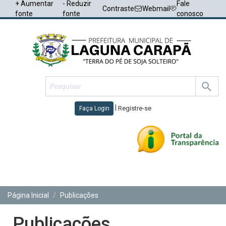
+ Aumentar
- Reduzir
Fale
Contraste
Webmail
fonte
fonte
conosco
|
Registre-se
Faça Login
Toggl
navig
Página Inicial
Publicações
Publicações