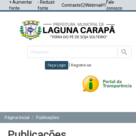
+ Aumentar
- Reduzir
Fale
Contraste
Webmail
fonte
fonte
conosco
|
Registre-se
Faça Login
Toggl
navig
Página Inicial
Publicações
Publicações