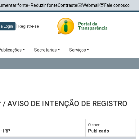
umentar fonte
- Reduzir fonte
Contraste
Webmail
Fale conosco
|
Registre-se
a Login
Publicações
Secretarias
Serviços
IRP / AVISO DE INTENÇÃO DE REGISTRO
Status:
- IRP
Publicado