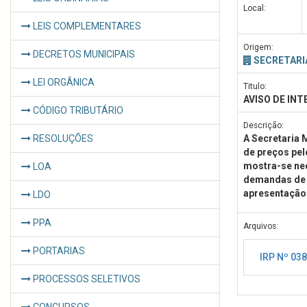
Local:
LEIS COMPLEMENTARES
Origem:
DECRETOS MUNICIPAIS
SECRETARI
LEI ORGÂNICA
Titulo:
AVISO DE INT
CÓDIGO TRIBUTÁRIO
Descrição:
RESOLUÇÕES
A Secretaria 
de preços pel
mostra-se nec
LOA
demandas de m
apresentação
LDO
PPA
Arquivos:
PORTARIAS
IRP Nº 03
PROCESSOS SELETIVOS