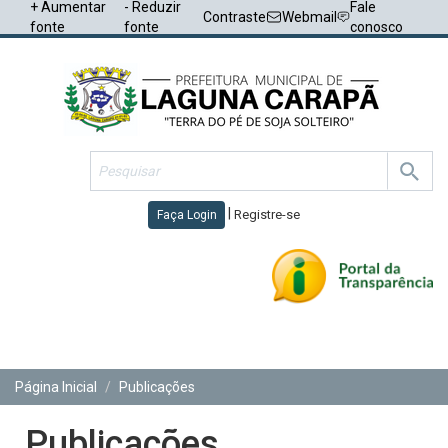
+ Aumentar
- Reduzir
Fale
Contraste
Webmail
fonte
fonte
conosco
|
Registre-se
Faça Login
Toggl
navig
Página Inicial
Publicações
Publicações