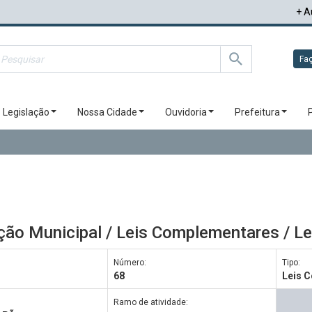
+ A
Faç
Legislação
Nossa Cidade
Ouvidoria
Prefeitura
ção Municipal / Leis Complementares / L
Número:
Tipo:
68
Leis 
Ramo de atividade: