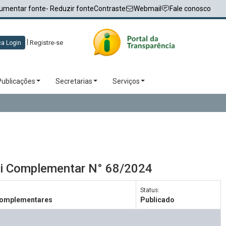
umentar fonte
- Reduzir fonte
Contraste
Webmail
Fale conosco
|
Registre-se
a Login
Publicações
Secretarias
Serviços
ei Complementar N° 68/2024
Status:
Complementares
Publicado