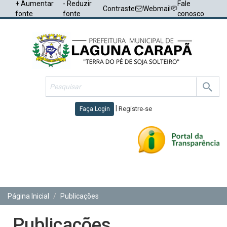
+ Aumentar
- Reduzir
Fale
Contraste
Webmail
fonte
fonte
conosco
|
Registre-se
Faça Login
Toggl
navig
Página Inicial
Publicações
Publicações