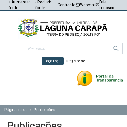
+ Aumentar
- Reduzir
Fale
Contraste
Webmail
fonte
fonte
conosco
|
Registre-se
Faça Login
Toggl
navig
Página Inicial
Publicações
Publicações