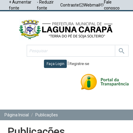
+ Aumentar
- Reduzir
Fale
Contraste
Webmail
fonte
fonte
conosco
|
Registre-se
Faça Login
Toggl
navig
Página Inicial
Publicações
Publicações