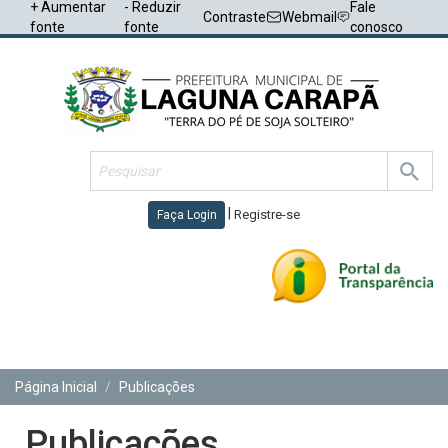
+ Aumentar
- Reduzir
Fale
Contraste
Webmail
fonte
fonte
conosco
|
Registre-se
Faça Login
Toggl
navig
Página Inicial
Publicações
Publicações