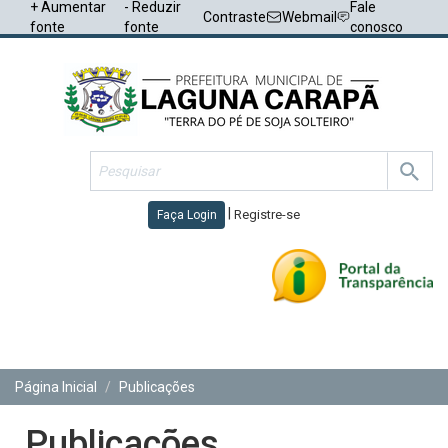
+ Aumentar
- Reduzir
Fale
Contraste
Webmail
fonte
fonte
conosco
|
Registre-se
Faça Login
Toggl
navig
Página Inicial
Publicações
Publicações