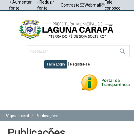
+ Aumentar
- Reduzir
Fale
Contraste
Webmail
fonte
fonte
conosco
|
Registre-se
Faça Login
Toggl
navig
Página Inicial
Publicações
Publicações