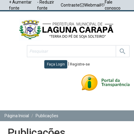
+ Aumentar
- Reduzir
Fale
Contraste
Webmail
fonte
fonte
conosco
|
Registre-se
Faça Login
Toggl
navig
Página Inicial
Publicações
Publicações