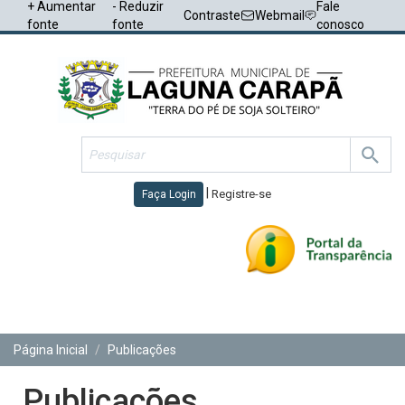
+ Aumentar
- Reduzir
Fale
Contraste
Webmail
fonte
fonte
conosco
|
Registre-se
Faça Login
Toggl
navig
Página Inicial
Publicações
Publicações