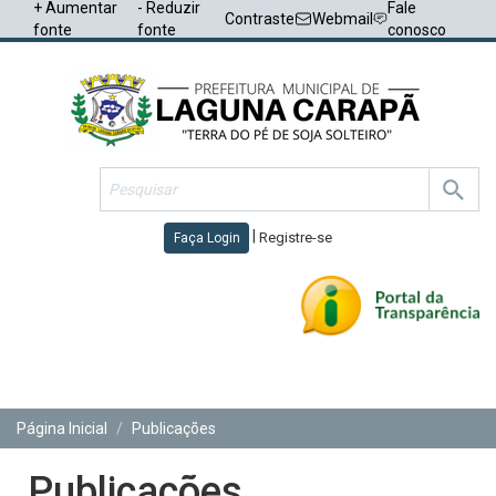
+ Aumentar
- Reduzir
Fale
Contraste
Webmail
fonte
fonte
conosco
|
Registre-se
Faça Login
Toggl
navig
Página Inicial
Publicações
Publicações