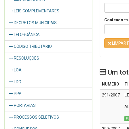
LEIS COMPLEMENTARES
Contendo
**
DECRETOS MUNICIPAIS
LEI ORGÂNICA
LIMPAR F
CÓDIGO TRIBUTÁRIO
RESOLUÇÕES
LOA
Um tota
LDO
NUMERO
T
PPA
291/2007
LE
PORTARIAS
AL
PROCESSOS SELETIVOS
P
290/2007
LE