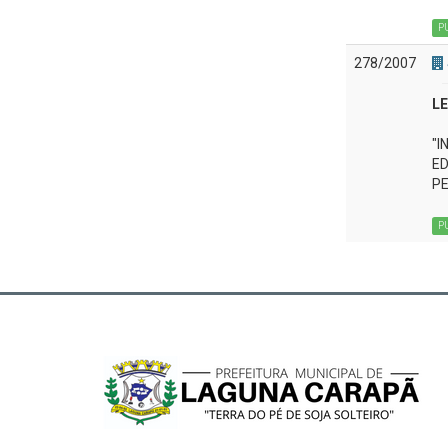
P
278/2007
LE
"I
ED
PE
P