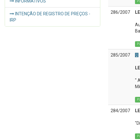
INFORMATIVOS
P
286/2007
LE
INTENÇÃO DE REGISTRO DE PREÇOS -
IRP
Au
Ba
P
285/2007
LE
" 
MA
P
284/2007
LE
"D
P