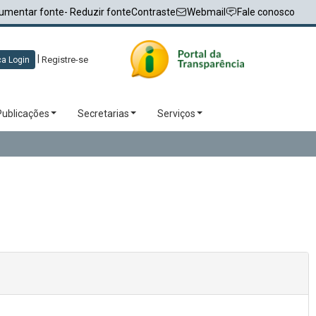
umentar fonte
- Reduzir fonte
Contraste
Webmail
Fale conosco
|
Registre-se
a Login
Publicações
Secretarias
Serviços