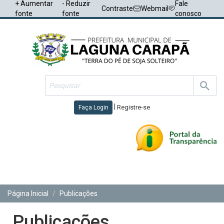
+ Aumentar
- Reduzir
Fale
Contraste
Webmail
fonte
fonte
conosco
|
Registre-se
Faça Login
Toggl
navig
Página Inicial
Publicações
Publicações