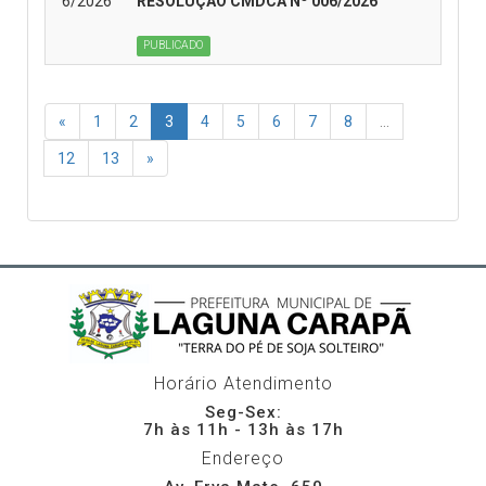
6/2026
RESOLUÇÃO CMDCA Nº 006/2026
PUBLICADO
«
1
2
3
4
5
6
7
8
...
12
13
»
Horário Atendimento
Seg-Sex:
7h às 11h - 13h às 17h
Endereço