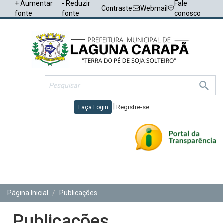
+ Aumentar
- Reduzir
Fale
Contraste
Webmail
fonte
fonte
conosco
|
Registre-se
Faça Login
Toggl
navig
Página Inicial
Publicações
Publicações