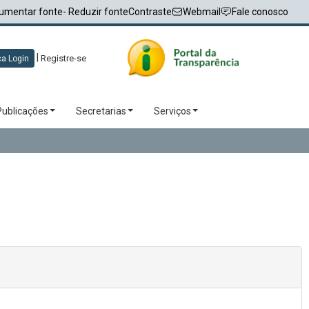
umentar fonte
- Reduzir fonte
Contraste
Webmail
Fale conosco
|
Registre-se
a Login
Publicações
Secretarias
Serviços