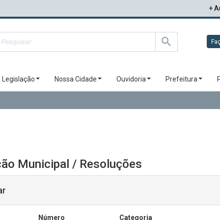
+ A
Faç
Legislação
Nossa Cidade
Ouvidoria
Prefeitura
ão Municipal / Resoluções
ar
Número
Categoria