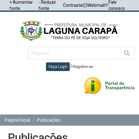
+ Aumentar
- Reduzir
Fale
Contraste
Webmail
fonte
fonte
conosco
|
Registre-se
Faça Login
Toggl
navig
Página Inicial
Publicações
Publicações