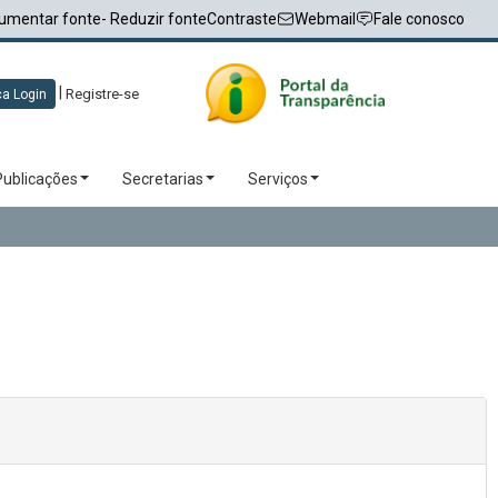
umentar fonte
- Reduzir fonte
Contraste
Webmail
Fale conosco
|
Registre-se
a Login
Publicações
Secretarias
Serviços