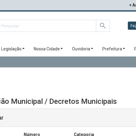
+ A
Faç
Legislação
Nossa Cidade
Ouvidoria
Prefeitura
ão Municipal / Decretos Municipais
ar
Número
Categoria