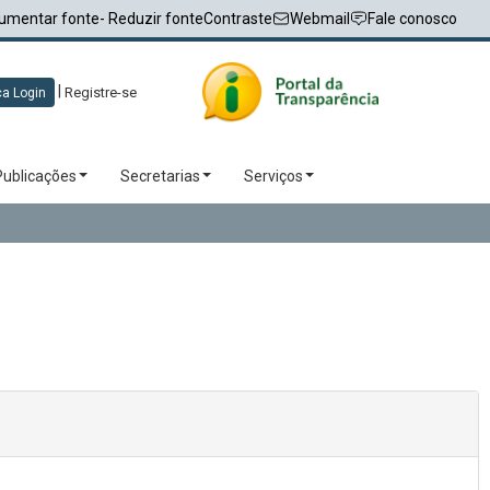
umentar fonte
- Reduzir fonte
Contraste
Webmail
Fale conosco
|
Registre-se
a Login
Publicações
Secretarias
Serviços