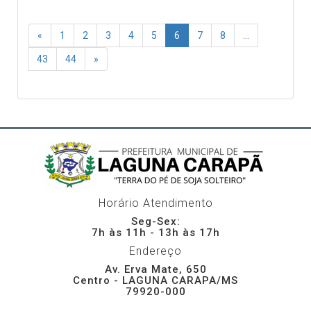
«
1
2
3
4
5
6
7
8
...
43
44
»
Horário Atendimento
Seg-Sex:
7h às 11h - 13h às 17h
Endereço
Av. Erva Mate, 650
Centro - LAGUNA CARAPA/MS
79920-000