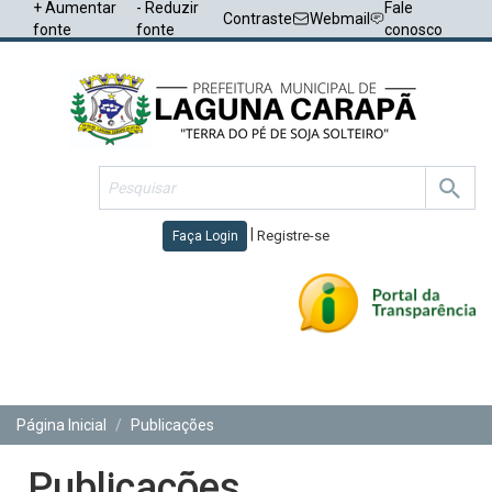
+ Aumentar
- Reduzir
Fale
Contraste
Webmail
fonte
fonte
conosco
|
Registre-se
Faça Login
Toggl
navig
Página Inicial
Publicações
Publicações