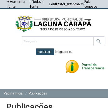
+ Aumentar
- Reduzir
Fale
Contraste
Webmail
fonte
fonte
conosco
|
Registre-se
Faça Login
Toggl
navig
Página Inicial
Publicações
Publicações